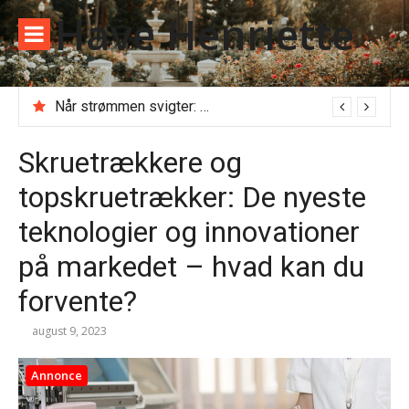
Spring
Have Henriette
til
indhold
Når strømmen svigter: Alt du skal vide, før du ringer til en akut elektriker
Kloakseparering: Det skal du vide om priser, regler og gravearbejde
Skruetrækkere og
topskruetrækker: De nyeste
teknologier og innovationer
på markedet – hvad kan du
forvente?
august 9, 2023
Annonce