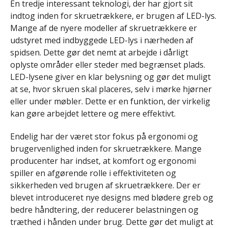
En tredje interessant teknologi, der har gjort sit
indtog inden for skruetrækkere, er brugen af ​​LED-lys.
Mange af de nyere modeller af skruetrækkere er
udstyret med indbyggede LED-lys i nærheden af ​​
spidsen. Dette gør det nemt at arbejde i dårligt
oplyste områder eller steder med begrænset plads.
LED-lysene giver en klar belysning og gør det muligt
at se, hvor skruen skal placeres, selv i mørke hjørner
eller under møbler. Dette er en funktion, der virkelig
kan gøre arbejdet lettere og mere effektivt.
Endelig har der været stor fokus på ergonomi og
brugervenlighed inden for skruetrækkere. Mange
producenter har indset, at komfort og ergonomi
spiller en afgørende rolle i effektiviteten og
sikkerheden ved brugen af ​​skruetrækkere. Der er
blevet introduceret nye designs med blødere greb og
bedre håndtering, der reducerer belastningen og
træthed i hånden under brug. Dette gør det muligt at