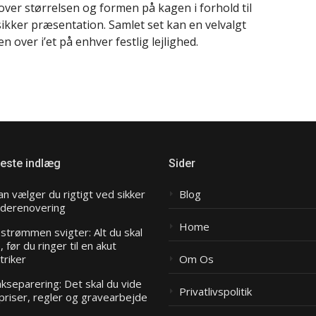
 over størrelsen og formen på kagen i forhold til
sikker præsentation. Samlet set kan en velvalgt
 over i’et på enhver festlig lejlighed.
este indlæg
Sider
n vælger du rigtigt ved sikker
Blog
aderenovering
Home
strømmen svigter: Alt du skal
, før du ringer til en akut
triker
Om Os
kseparering: Det skal du vide
Privatlivspolitik
priser, regler og gravearbejde