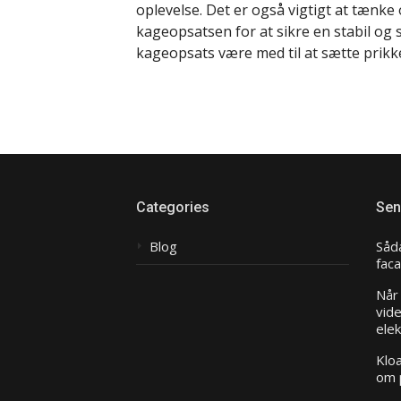
oplevelse. Det er også vigtigt at tænke
kageopsatsen for at sikre en stabil og 
kageopsats være med til at sætte prikken
Categories
Sen
Blog
Såda
fac
Når 
vide
elek
Kloa
om 