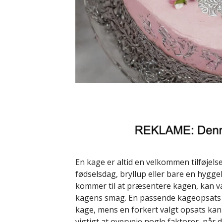
En kage er altid en velkommen tilføjelse
fødselsdag, bryllup eller bare en hygg
kommer til at præsentere kagen, kan va
kagens smag. En passende kageopsats kan
kage, mens en forkert valgt opsats ka
vigtigt at overveje nogle faktorer,
når d