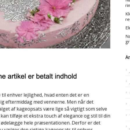
ri
Kl
re
El
Na
gr
Ar
 til enhver lejlighed, hvad enten det er en
elig eftermiddag med vennerne. Men når det
lget af kageopsats være lige så vigtigt som selve
 tilføje et ekstra touch af elegance og stil til din
n ødelægge hele præsentationen. Derfor er det
u vælger den rigtige kageopsats til enhver