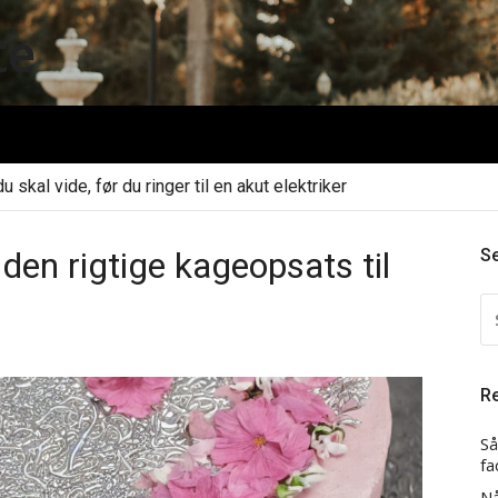
te
 skal vide, før du ringer til en akut elektriker
en rigtige kageopsats til
S
S
EF
R
Så
fa
Nå