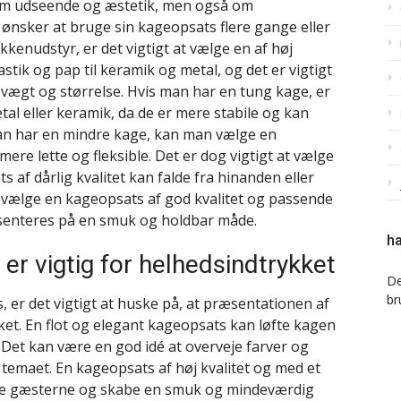
l om udseende og æstetik, men også om
 ønsker at bruge sin kageopsats flere gange eller
enudstyr, er det vigtigt at vælge en af høj
astik og pap til keramik og metal, og det er vigtigt
 vægt og størrelse. Hvis man har en tung kage, er
al eller keramik, da de er mere stabile og kan
man har en mindre kage, kan man vælge en
mere lette og fleksible. Det er dog vigtigt at vælge
ts af dårlig kvalitet kan falde fra hinanden eller
 vælge en kageopsats af god kvalitet og passende
æsenteres på en smuk og holdbar måde.
ha
er vigtig for helhedsindtrykket
De
br
 er det vigtigt at huske på, at præsentationen af
et. En flot og elegant kageopsats kan løfte kagen
t. Det kan være en god idé at overveje farver og
g temaet. En kageopsats af høj kvalitet og med et
ere gæsterne og skabe en smuk og mindeværdig