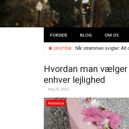
Spring
Have Henriet
til
indhold
FORSIDE
BLOG
OM OS
SPLITTER:
Når strømmen svigter: Alt du
Hvordan man vælger d
enhver lejlighed
maj 25, 2023
Annonce