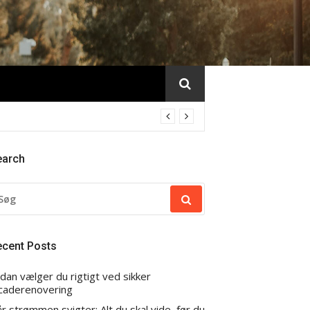
earch
ØG
TER:
ecent Posts
dan vælger du rigtigt ved sikker
caderenovering
r strømmen svigter: Alt du skal vide, før du