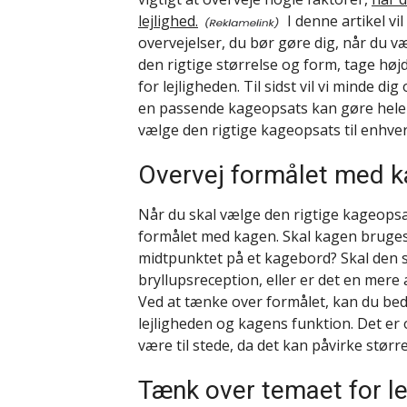
lejlighed.
I denne artikel vi
overvejelser, du bør gøre dig, når du væl
den rigtige størrelse og form, tage høj
for lejligheden. Til sidst vil vi minde d
en passende kageopsats kan gøre hele f
vælge den rigtige kageopsats til enhver 
Overvej formålet med 
Når du skal vælge den rigtige kageopsats
formålet med kagen. Skal kagen bruges 
midtpunktet på et kagebord? Skal den 
bryllupsreception, eller er det en me
Ved at tænke over formålet, kan du bed
lejligheden og kagens funktion. Det er 
være til stede, da det kan påvirke stør
Tænk over temaet for le