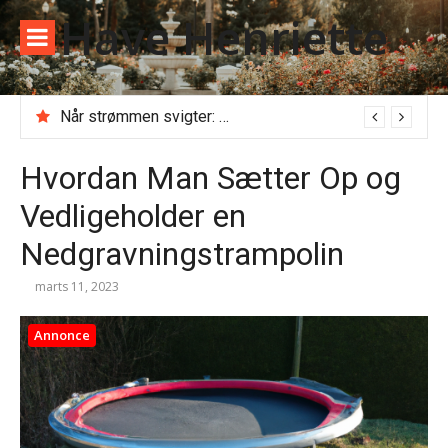
Spring
Have Henriette
til
indhold
Når strømmen svigter: Alt du skal vide, før du ringer til en akut elektriker
Kloakseparering: Det skal du vide om priser, regler og gravearbejde
Hvordan Man Sætter Op og
Vedligeholder en
Nedgravningstrampolin
marts 11, 2023
Annonce