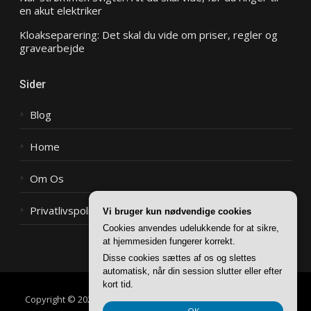
en akut elektriker
Kloakseparering: Det skal du vide om priser, regler og
gravearbejde
Sider
Blog
Home
Om Os
Privatlivspolitik
Vi bruger kun nødvendige cookies
Cookies anvendes udelukkende for at sikre,
at hjemmesiden fungerer korrekt.
Disse cookies sættes af os og slettes
automatisk, når din session slutter eller efter
kort tid.
Copyright © 2026 Have Henriette
–
Glob tema af
FameThemes