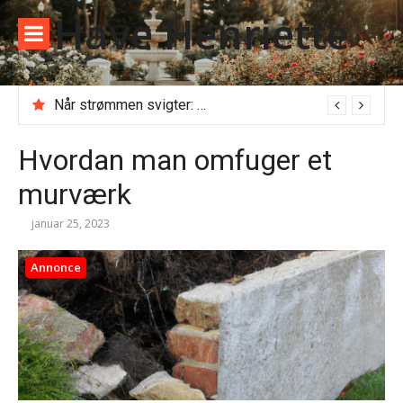
Spring
Have Henriette
til
indhold
Når strømmen svigter: Alt du skal vide, før du ringer til en akut elektriker
Hvordan man omfuger et
murværk
januar 25, 2023
Annonce