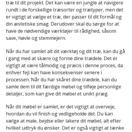
træ til dit projekt. Det kan være en jungle at navigere
rundt i de forskellige træsorter og trætyper, men det
er vigtigt at vælge et træ, der passer til dit formål og
din æstetiske smag. Derudover skal du sørge for at
have de nødvendige værktøjer til rådighed, såsom
save, høvle og stemmejern.
Når du har samlet alt dit værktøj og dit træ, kan du gå
i gang med at skære og forme dine trædele. Det er
vigtigt at være tålmodig og præcis i denne proces, da
enhver fejl kan have konsekvenser senere i
processen. Når du har skåret dine trædele, kan du
samle dem til dit færdige møbel og tilføje personlige
detaljer, som kan give dit møbel et unikt præg.
Når dit møbel er samlet, er det vigtigt at overveje,
hvordan du vil finish og vedligeholde det. Du kan
vælge at male, bejdse eller lakere dit møbel, alt efter
hvilket udtryk du ønsker. Det er også vigtigt at tænke