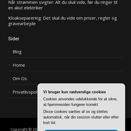
Når strømmen svigter: Alt du skal vide, før du ringer til
en akut elektriker
Kloakseparering: Det skal du vide om priser, regler og
gravearbejde
Sider
Blog
Home
Om Os
Privatlivspolitik
Vi bruger kun nødvendige cookies
Cookies anvendes udelukkende for at sikre,
at hjemmesiden fungerer korrekt.
Disse cookies sættes af os og slettes
automatisk, når din session slutter eller efter
kort tid.
Copyright © 2026 Have Henriette
–
Glob tema af
FameThemes