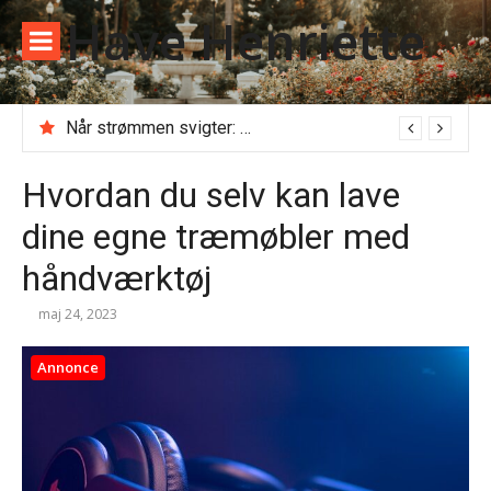
Spring
Have Henriette
til
indhold
Når strømmen svigter: Alt du skal vide, før du ringer til en akut elektriker
Kloakseparering: Det skal du vide om priser, regler og gravearbejde
Hvordan du selv kan lave
dine egne træmøbler med
håndværktøj
maj 24, 2023
Annonce