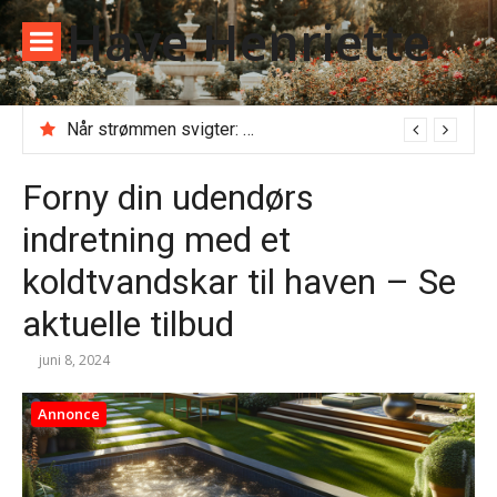
Spring
Have Henriette
til
indhold
Når strømmen svigter: Alt du skal vide, før du ringer til en akut elektriker
Forny din udendørs
indretning med et
koldtvandskar til haven – Se
aktuelle tilbud
juni 8, 2024
Annonce