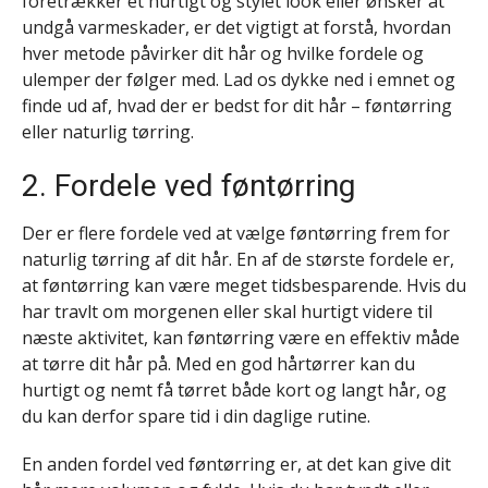
foretrækker et hurtigt og stylet look eller ønsker at
undgå varmeskader, er det vigtigt at forstå, hvordan
hver metode påvirker dit hår og hvilke fordele og
ulemper der følger med. Lad os dykke ned i emnet og
finde ud af, hvad der er bedst for dit hår – føntørring
eller naturlig tørring.
2. Fordele ved føntørring
Der er flere fordele ved at vælge føntørring frem for
naturlig tørring af dit hår. En af de største fordele er,
at føntørring kan være meget tidsbesparende. Hvis du
har travlt om morgenen eller skal hurtigt videre til
næste aktivitet, kan føntørring være en effektiv måde
at tørre dit hår på. Med en god hårtørrer kan du
hurtigt og nemt få tørret både kort og langt hår, og
du kan derfor spare tid i din daglige rutine.
En anden fordel ved føntørring er, at det kan give dit