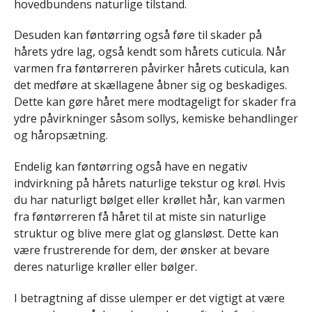
hovedbundens naturlige tilstand.
Desuden kan føntørring også føre til skader på
hårets ydre lag, også kendt som hårets cuticula. Når
varmen fra føntørreren påvirker hårets cuticula, kan
det medføre at skællagene åbner sig og beskadiges.
Dette kan gøre håret mere modtageligt for skader fra
ydre påvirkninger såsom sollys, kemiske behandlinger
og håropsætning.
Endelig kan føntørring også have en negativ
indvirkning på hårets naturlige tekstur og krøl. Hvis
du har naturligt bølget eller krøllet hår, kan varmen
fra føntørreren få håret til at miste sin naturlige
struktur og blive mere glat og glansløst. Dette kan
være frustrerende for dem, der ønsker at bevare
deres naturlige krøller eller bølger.
I betragtning af disse ulemper er det vigtigt at være