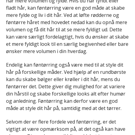
hår mere volumen og fylde. Hvis du har tyndt eller
fladt hår, kan føntørring være en god måde at skabe
mere fylde og liv i dit hår. Ved at løfte rødderne og
føntørre håret med hovedet nedad kan du opnå mere
volumen og få dit hår til at se mere fyldigt ud. Dette
kan være særligt fordelagtigt, hvis du ønsker at skabe
et mere fyldigt look til en særlig begivenhed eller bare
ønsker mere volumen i din hverdag.
Endelig kan føntørring også være med til at style dit
hår på forskellige måder. Ved hjælp af en rundbørste
kan du skabe bølger eller krøller i dit hår, mens du
føntørrer det. Dette giver dig mulighed for at variere
din hårstil og skabe forskellige looks alt efter humør
og anledning. Føntørring kan derfor være en god
måde at style dit hår på, samtidig med at det tørrer.
Selvom der er flere fordele ved føntørring, er det
vigtigt at være opmærksom på, at det også kan have