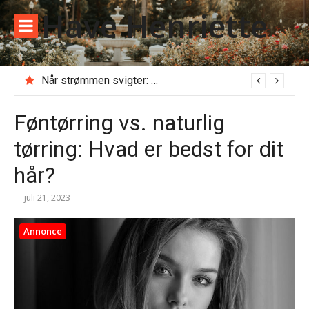
Spring
Have Henriette
til
indhold
Når strømmen svigter: Alt du skal vide, før du ringer til en akut elektriker
Føntørring vs. naturlig
tørring: Hvad er bedst for dit
hår?
juli 21, 2023
Annonce