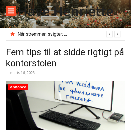
Spring
Have Henriette
til
indhold
Når strømmen svigter: Alt du skal vide, før du ringer til en akut elektriker
Fem tips til at sidde rigtigt på
kontorstolen
marts 16, 2023
Annonce