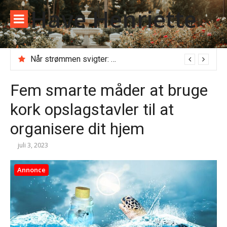
Spring
Have Henriette
til
indhold
Når strømmen svigter: Alt du skal vide, før du ringer til en akut elektriker
Fem smarte måder at bruge
kork opslagstavler til at
organisere dit hjem
juli 3, 2023
Annonce