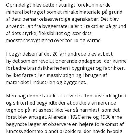
Oprindeligt blev dette naturligt forekommende
mineral betragtet som et mirakelmateriale på grund
af dets bemærkelsesværdige egenskaber. Det blev
anvendt i alt fra byggematerialer til tekstiler på grund
af dets styrke, fleksibilitet og især dets
modstandsdygtighed over for ild og varme.
I begyndelsen af det 20. århundrede blev asbest
hyldet som en revolutionerende opdagelse, der kunne
forbedre brandsikkerheden i bygninger og fabrikker,
hvilket førte til en massiv stigning i brugen af
materialet i industrien og byggeriet.
Men bag denne facade af uovertruffen anvendelighed
og sikkerhed begyndte der at dukke alarmerende
tegn op på, at asbest ikke var så harmløst, som det
først blev antaget. Allerede i 1920’erne og 1930’erne
begyndte læger at observere en højere forekomst af
lungesygdomme blandt arbejdere, der havde hyppig