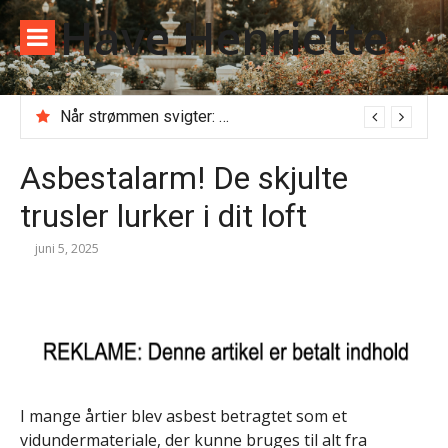
Spring
Have Henriette
til
indhold
Når strømmen svigter: Alt du skal vide, før du ringer til en akut elektriker
Kloakseparering: Det skal du vide om priser, regler og gravearbejde
Asbestalarm! De skjulte
trusler lurker i dit loft
juni 5, 2025
I mange årtier blev asbest betragtet som et
vidundermateriale, der kunne bruges til alt fra