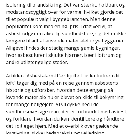
isolering til brandsikring. Det var stærkt, holdbart og
modstandsdygtigt over for varme, hvilket gjorde det
til et populært valg i byggebranchen. Men denne
popularitet kom med en høj pris. I dag ved vi, at
asbest udgør en alvorlig sundhedsfare, og det er ikke
længere tilladt at anvende materialet i nye byggerier.
Alligevel findes der stadig mange gamle bygninger,
hvor asbest lurer i skjulte hjørner, især i loftrum og
andre utilgængelige steder.
Artiklen “Asbestalarm! De skjulte trusler lurker i dit
loft” tager dig med på en rejse gennem asbestens
historie og udforsker, hvordan dette engang så
lovende materiale nu er blevet en kilde til bekymring
for mange boligejere. Vi vil dykke ned i de
sundhedsmæssige risici, der er forbundet med asbest,
og forklare, hvordan du kan identificere og håndtere
det i dit eget hjem. Med et overblik over gældende
lovgivning, sikkerhedspraksis og vejledning i